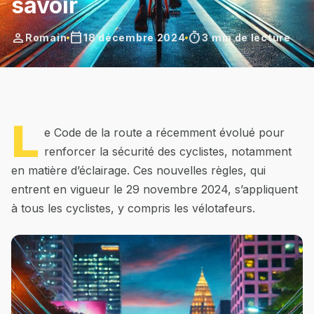
savoir
person
calendar_today
timer
Romain
18 décembre 2024
3 min de lecture
L
e Code de la route a récemment évolué pour
renforcer la sécurité des cyclistes, notamment
en matière d’éclairage. Ces nouvelles règles, qui
entrent en vigueur le 29 novembre 2024, s’appliquent
à tous les cyclistes, y compris les vélotafeurs.