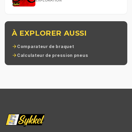
EXPLORATION
À EXPLORER AUSSI
arrow_forward
Comparateur de braquet
arrow_forward
Calculateur de pression pneus