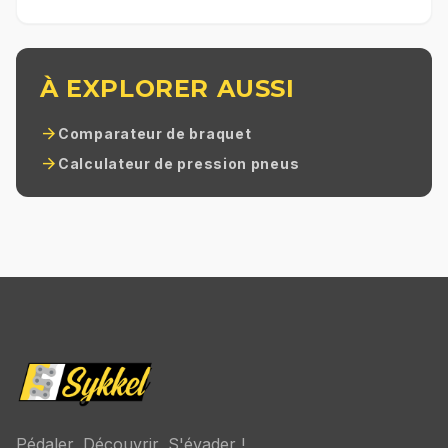
À EXPLORER AUSSI
arrow_forward
Comparateur de braquet
arrow_forward
Calculateur de pression pneus
Pédaler, Découvrir, S'évader !