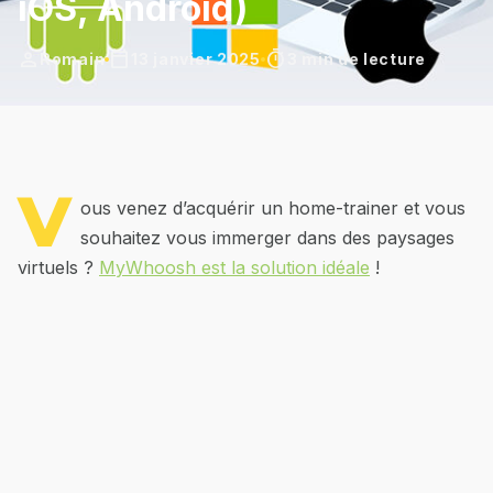
iOS, Android)
person
calendar_today
timer
Romain
13 janvier 2025
3 min de lecture
V
ous venez d’acquérir un home-trainer et vous
souhaitez vous immerger dans des paysages
virtuels ?
MyWhoosh est la solution idéale
!