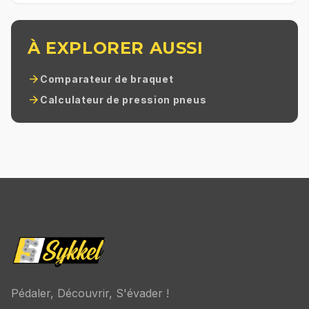
À EXPLORER AUSSI
arrow_forward
Comparateur de braquet
arrow_forward
Calculateur de pression pneus
Pédaler, Découvrir, S'évader !