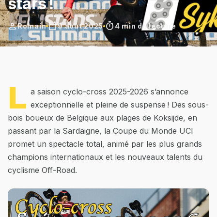
stars !
person
calendar_today
timer
Romain
9 août 2025
4 min de lecture
L
a saison cyclo-cross 2025-2026 s’annonce
exceptionnelle et pleine de suspense ! Des sous-
bois boueux de Belgique aux plages de Koksijde, en
passant par la Sardaigne, la Coupe du Monde UCI
promet un spectacle total, animé par les plus grands
champions internationaux et les nouveaux talents du
cyclisme Off-Road.