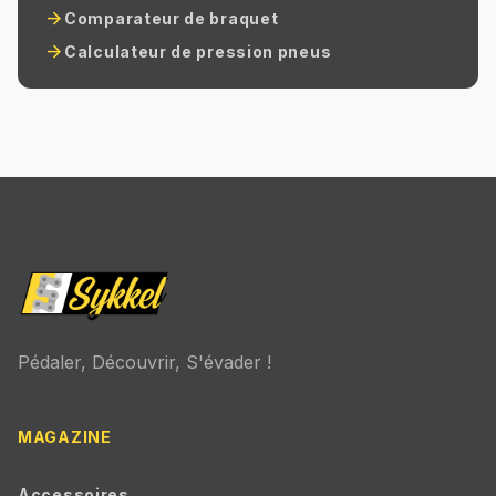
arrow_forward
Comparateur de braquet
arrow_forward
Calculateur de pression pneus
Pédaler, Découvrir, S'évader !
MAGAZINE
Accessoires