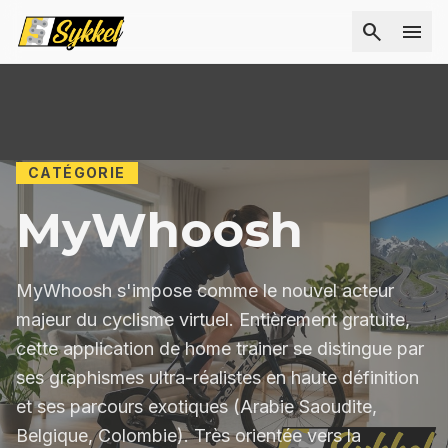
search
menu
Comparateur de braquet
Calculateur de pression pneus
Les articles
CATÉGORIE
MyWhoosh
MyWhoosh s'impose comme le nouvel acteur
majeur du cyclisme virtuel. Entièrement gratuite,
cette application de home trainer se distingue par
ses graphismes ultra-réalistes en haute définition
et ses parcours exotiques (Arabie Saoudite,
Belgique, Colombie). Très orientée vers la