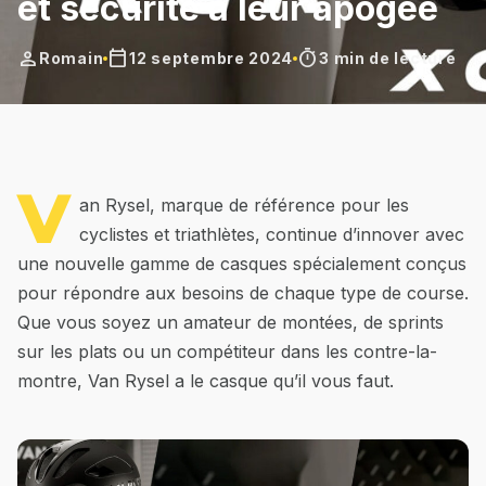
et sécurité à leur apogée
person
calendar_today
timer
Romain
12 septembre 2024
3 min de lecture
V
an Rysel, marque de référence pour les
cyclistes et triathlètes, continue d’innover avec
une nouvelle gamme de casques spécialement conçus
pour répondre aux besoins de chaque type de course.
Que vous soyez un amateur de montées, de sprints
sur les plats ou un compétiteur dans les contre-la-
montre, Van Rysel a le casque qu’il vous faut.