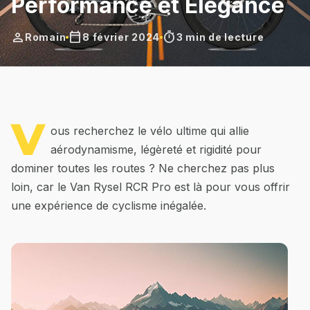
Performance et Élégance
person
calendar_today
timer
Romain
8 février 2024
3 min de lecture
V
ous recherchez le vélo ultime qui allie
aérodynamisme, légèreté et rigidité pour
dominer toutes les routes ? Ne cherchez pas plus
loin, car le Van Rysel RCR Pro est là pour vous offrir
une expérience de cyclisme inégalée.