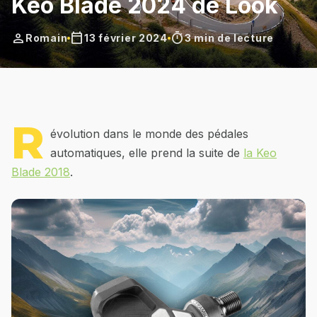
Keo Blade 2024 de Look
person
calendar_today
timer
Romain
13 février 2024
3 min de lecture
R
évolution dans le monde des pédales
automatiques, elle prend la suite de
la Keo
Blade 2018
.