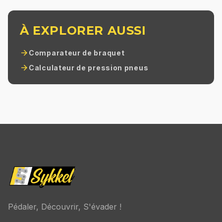
À EXPLORER AUSSI
arrow_forward
Comparateur de braquet
arrow_forward
Calculateur de pression pneus
Pédaler, Découvrir, S'évader !