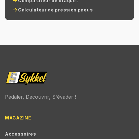
arrow_forward
Comparateur de braquet
arrow_forward
Calculateur de pression pneus
Pédaler, Découvrir, S'évader !
MAGAZINE
Accessoires