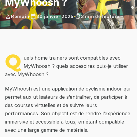
MyWhoosh ?
person
calendar_today
timer
Romain
30 janvier 2025
3 min de lecture
Q
uels home trainers sont compatibles avec
MyWhoosh ? quels accesoires puis-je utiliser
avec MyWhoosh ?
MyWhoosh est une application de cyclisme indoor qui
permet aux utilisateurs de s’entraîner, de participer à
des courses virtuelles et de suivre leurs
performances. Son objectif est de rendre l’expérience
immersive et accessible à tous, en étant compatible
avec une large gamme de matériels.