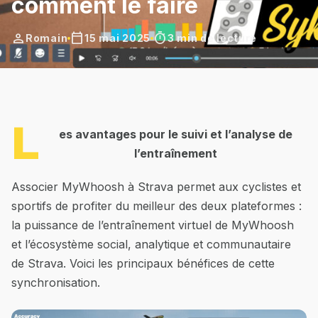
comment le faire
person
calendar_today
timer
Romain
15 mai 2025
3 min de lecture
L
es avantages pour le suivi et l’analyse de
l’entraînement
Associer MyWhoosh à Strava permet aux cyclistes et
sportifs de profiter du meilleur des deux plateformes :
la puissance de l’entraînement virtuel de MyWhoosh
et l’écosystème social, analytique et communautaire
de Strava. Voici les principaux bénéfices de cette
synchronisation.