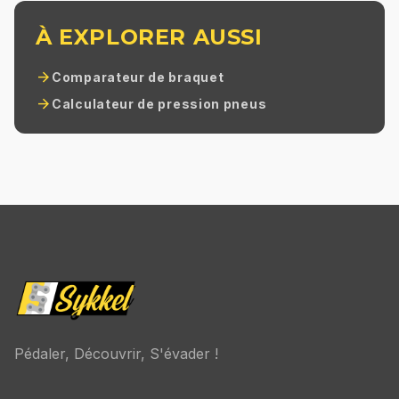
À EXPLORER AUSSI
arrow_forward
Comparateur de braquet
arrow_forward
Calculateur de pression pneus
Pédaler, Découvrir, S'évader !