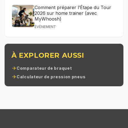
Comment préparer l’Étape du Tour
2026 sur home trainer (avec
MyWhoosh)
ÉVÈNEMENT
À EXPLORER AUSSI
arrow_forward
Comparateur de braquet
arrow_forward
Calculateur de pression pneus