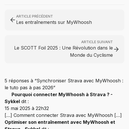
ARTICLE PRÉCÉDENT
arrow_back
Les entraînements sur MyWhoosh
ARTICLE SUIVANT
Le SCOTT Foil 2025 : Une Révolution dans le
arrow_forward
Monde du Cyclisme
5 réponses à “Synchroniser Strava avec MyWhoosh :
le tuto pas à pas 2026”
Pourquoi connecter MyWhoosh à Strava ? -
Sykkel
dit :
15 mai 2025 à 22h32
[…] Comment connecter Strava avec MyWhoosh […]
Optimiser son entraînement avec MyWhoosh et
Strava - Sykkel
dit :