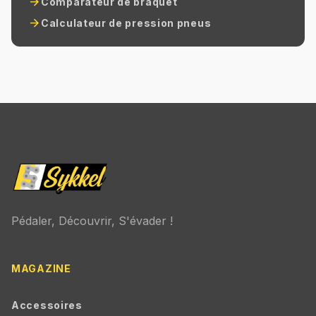
arrow_forward
Comparateur de braquet
arrow_forward
Calculateur de pression pneus
Pédaler, Découvrir, S'évader !
MAGAZINE
Accessoires