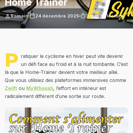
Home Trainer
person
calendar_today
timer
Romain
24 décembre 2025
3 min de lecture
P
ratiquer le cyclisme en hiver peut vite devenir
un défi face au froid et à la nuit tombante. C’est
là que le Home-Trainer devient votre meilleur allié.
Que vous utilisiez des plateformes immersives comme
Zwift
ou
MyWhoosh
, l’effort en intérieur est
radicalement différent d’une sortie sur route.