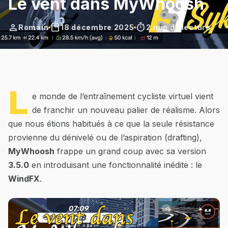
Le vent dans MyWhoosh
person
calendar_today
timer
Romain
18 décembre 2025
2 min de lecture
L
e monde de l’entraînement cycliste virtuel vient
de franchir un nouveau palier de réalisme. Alors
que nous étions habitués à ce que la seule résistance
provienne du dénivelé ou de l’aspiration (drafting),
MyWhoosh
frappe un grand coup avec sa version
3.5.0
en introduisant une fonctionnalité inédite : le
WindFX
.