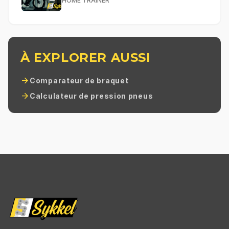
HOME TRAINER
À EXPLORER AUSSI
arrow_forward
Comparateur de braquet
arrow_forward
Calculateur de pression pneus