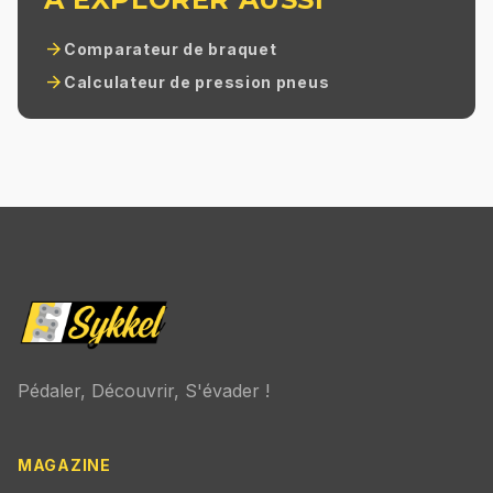
arrow_forward
Comparateur de braquet
arrow_forward
Calculateur de pression pneus
Pédaler, Découvrir, S'évader !
MAGAZINE