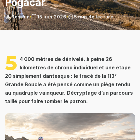
Pogačar
person
calendar_today
timer
Romain
15 juin 2026
5 min de lecture
5
4 000 mètres de dénivelé, à peine 26
kilomètres de chrono individuel et une étape
20 simplement dantesque : le tracé de la 113ᵉ
Grande Boucle a été pensé comme un piège tendu
au quadruple vainqueur. Décryptage d’un parcours
taillé pour faire tomber le patron.