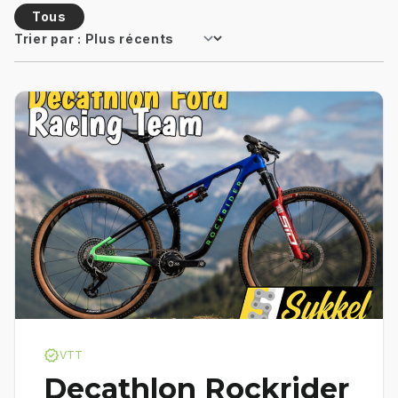
Tous
Trier par :
verified
VTT
Decathlon Rockrider