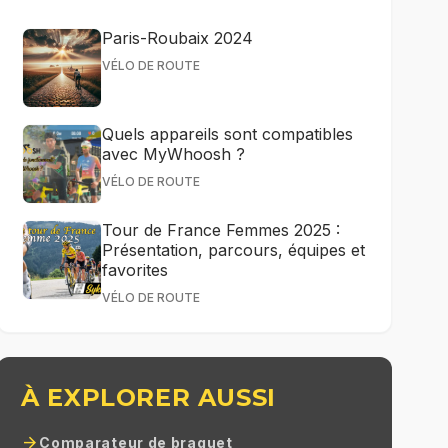
Paris-Roubaix 2024
VÉLO DE ROUTE
Quels appareils sont compatibles
avec MyWhoosh ?
VÉLO DE ROUTE
Tour de France Femmes 2025 :
Présentation, parcours, équipes et
favorites
VÉLO DE ROUTE
À EXPLORER AUSSI
arrow_forward
Comparateur de braquet