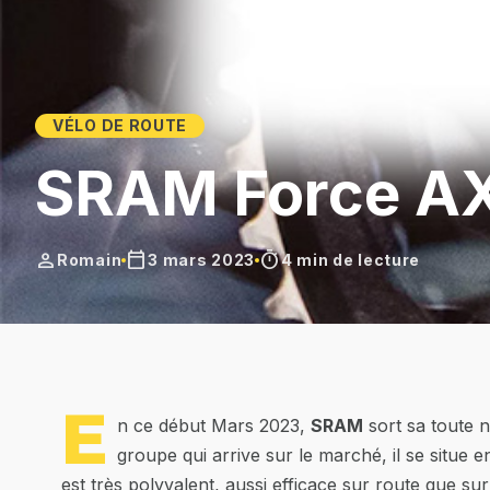
VÉLO DE ROUTE
SRAM Force A
person
calendar_today
timer
Romain
3 mars 2023
4 min de lecture
E
n ce début Mars 2023,
SRAM
sort sa toute 
groupe qui arrive sur le marché, il se situe e
est très polyvalent, aussi efficace sur route que su