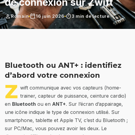
de connexion sur Zwift
person
calendar_today
timer
Romain
16 juin 2026
3 min de lecture
Bluetooth ou ANT+ : identifiez
d’abord votre connexion
Z
wift communique avec vos capteurs (home-
trainer, capteur de puissance, ceinture cardio)
en
Bluetooth
ou en
ANT+
. Sur l’écran d’appairage,
une icône indique le type de connexion utilisé. Sur
smartphone, tablette et Apple TV, c’est du Bluetooth ;
sur PC/Mac, vous pouvez avoir les deux. Le