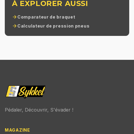
À EXPLORER AUSSI
arrow_forward
Comparateur de braquet
arrow_forward
Calculateur de pression pneus
Pédaler, Découvrir, S'évader !
MAGAZINE