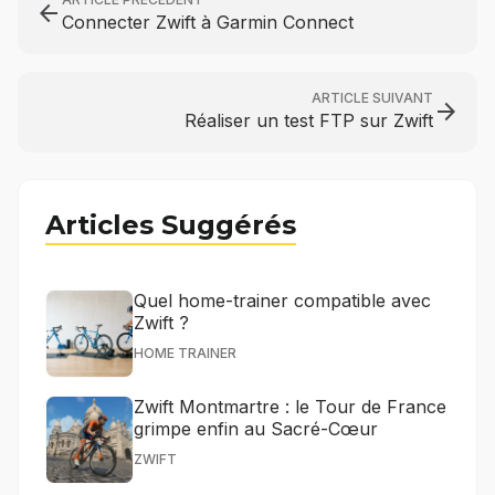
arrow_back
Connecter Zwift à Garmin Connect
ARTICLE SUIVANT
arrow_forward
Réaliser un test FTP sur Zwift
Articles Suggérés
Quel home-trainer compatible avec
Zwift ?
HOME TRAINER
Zwift Montmartre : le Tour de France
grimpe enfin au Sacré-Cœur
ZWIFT