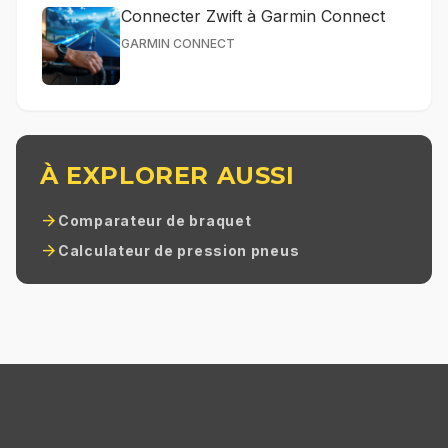
Connecter Zwift à Garmin Connect
GARMIN CONNECT
À EXPLORER AUSSI
arrow_forward
Comparateur de braquet
arrow_forward
Calculateur de pression pneus