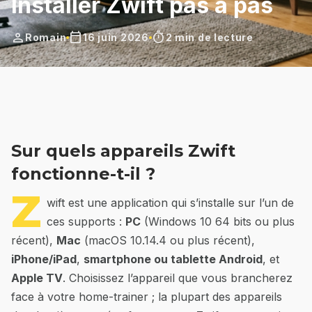
Installer Zwift pas à pas
person
calendar_today
timer
Romain
16 juin 2026
2 min de lecture
Sur quels appareils Zwift
fonctionne-t-il ?
Z
wift est une application qui s’installe sur l’un de
ces supports :
PC
(Windows 10 64 bits ou plus
récent),
Mac
(macOS 10.14.4 ou plus récent),
iPhone/iPad
,
smartphone ou tablette Android
, et
Apple TV
. Choisissez l’appareil que vous brancherez
face à votre home-trainer ; la plupart des appareils