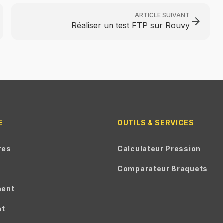
ARTICLE SUIVANT
arrow_forward
Réaliser un test FTP sur Rouvy
E
OUTILS & SERVICES
res
Calculateur Pression
Comparateur Braquets
ment
nt