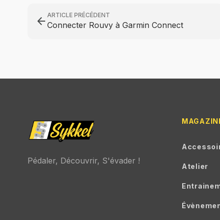
ARTICLE PRÉCÉDENT
arrow_back
Connecter Rouvy à Garmin Connect
MAGAZIN
Accessoi
Pédaler, Découvrir, S'évader !
Atelier
Entraine
Évèneme