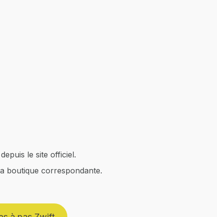
epuis le site officiel.
 la boutique correspondante.
pas à pas Zwift