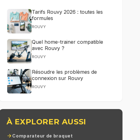
Tarifs Rouvy 2026 : toutes les
formules
ROUVY
Quel home-trainer compatible
avec Rouvy ?
ROUVY
Résoudre les problèmes de
connexion sur Rouvy
ROUVY
À EXPLORER AUSSI
arrow_forward
Comparateur de braquet