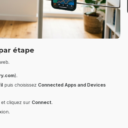
par étape
 web.
vy.com
).
il
puis choisissez
Connected Apps and Devices
et cliquez sur
Connect
.
xion.