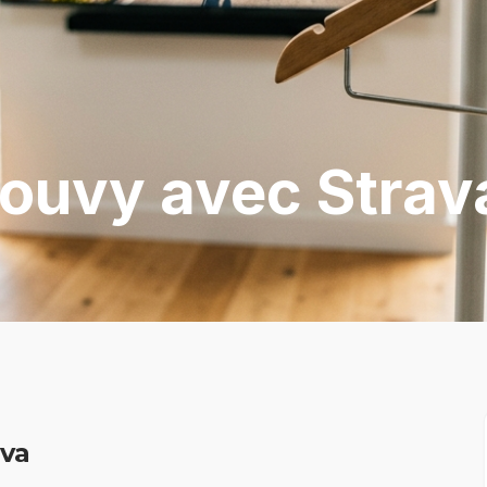
ouvy avec Strav
ava