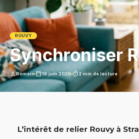
ROUVY
Synchroniser R
person
calendar_today
timer
Romain
16 juin 2026
2 min de lecture
L’intérêt de relier Rouvy à Str