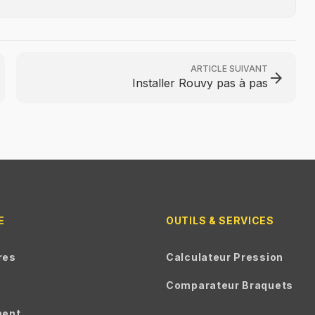
ARTICLE SUIVANT
arrow_forward
Installer Rouvy pas à pas
E
OUTILS & SERVICES
res
Calculateur Pression
Comparateur Braquets
ment