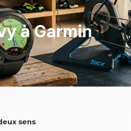
vy à Garmin
 deux sens