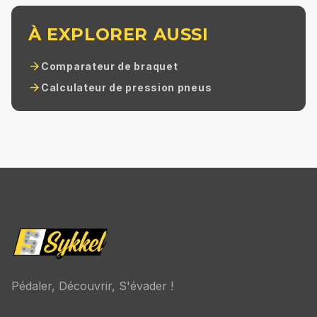
À EXPLORER AUSSI
arrow_forward
Comparateur de braquet
arrow_forward
Calculateur de pression pneus
Pédaler, Découvrir, S'évader !