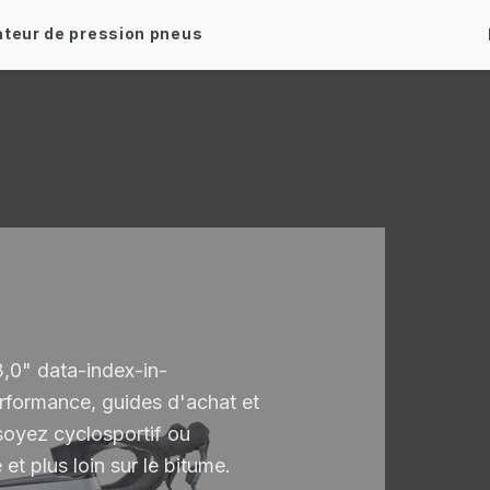
ateur de pression pneus
,0" data-index-in-
rformance, guides d'achat et
soyez cyclosportif ou
et plus loin sur le bitume.