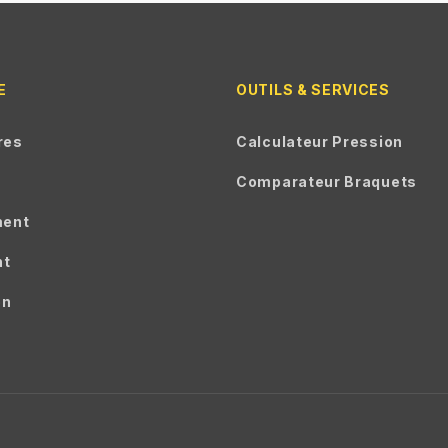
E
OUTILS & SERVICES
res
Calculateur Pression
Comparateur Braquets
ment
nt
on