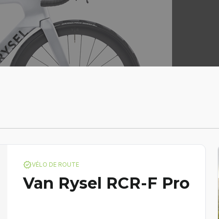
verified
VÉLO DE ROUTE
Van Rysel RCR-F Pro