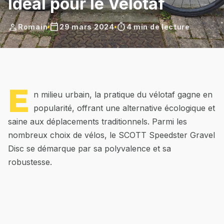
Idéal pour le Vélotaf
person
calendar_today
timer
Romain
29 mars 2024
4 min de lecture
E
n milieu urbain, la pratique du vélotaf gagne en
popularité, offrant une alternative écologique et
saine aux déplacements traditionnels. Parmi les
nombreux choix de vélos, le SCOTT Speedster Gravel
Disc se démarque par sa polyvalence et sa
robustesse.