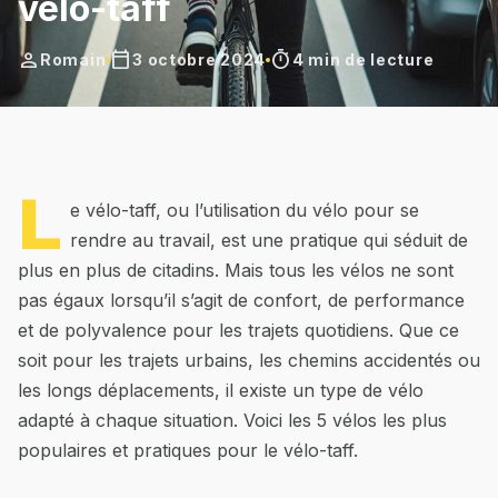
vélo-taff
person
calendar_today
timer
Romain
3 octobre 2024
4 min de lecture
L
e vélo-taff, ou l’utilisation du vélo pour se
rendre au travail, est une pratique qui séduit de
plus en plus de citadins. Mais tous les vélos ne sont
pas égaux lorsqu’il s’agit de confort, de performance
et de polyvalence pour les trajets quotidiens. Que ce
soit pour les trajets urbains, les chemins accidentés ou
les longs déplacements, il existe un type de vélo
adapté à chaque situation. Voici les 5 vélos les plus
populaires et pratiques pour le vélo-taff.