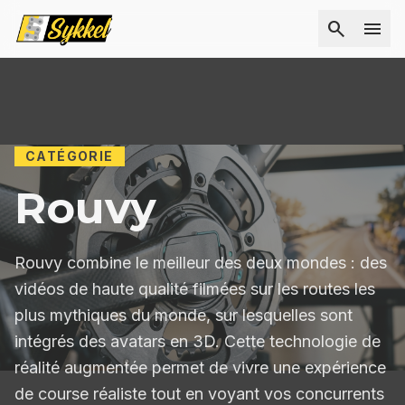
search
menu
Comparateur de braquet
Calculateur de pression pneus
Les articles
CATÉGORIE
Rouvy
Rouvy combine le meilleur des deux mondes : des
vidéos de haute qualité filmées sur les routes les
plus mythiques du monde, sur lesquelles sont
intégrés des avatars en 3D. Cette technologie de
réalité augmentée permet de vivre une expérience
de course réaliste tout en voyant vos concurrents