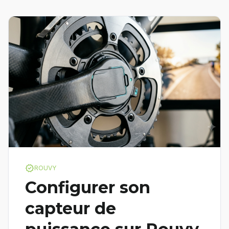
verified
ROUVY
Configurer son
capteur de