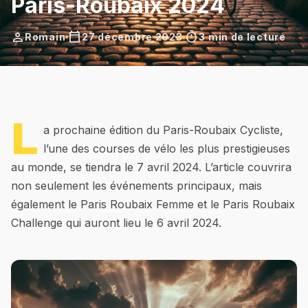
Paris-Roubaix 2024
person
calendar_today
timer
Romain
27 décembre 2023
3 min de lecture
L
a prochaine édition du Paris-Roubaix Cycliste,
l’une des courses de vélo les plus prestigieuses
au monde, se tiendra le 7 avril 2024. L’article couvrira
non seulement les événements principaux, mais
également le Paris Roubaix Femme et le Paris Roubaix
Challenge qui auront lieu le 6 avril 2024.