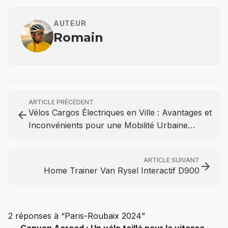
AUTEUR
Romain
ARTICLE PRÉCÉDENT
Vélos Cargos Électriques en Ville : Avantages et
arrow_back
Inconvénients pour une Mobilité Urbaine
Durable
ARTICLE SUIVANT
arrow_forward
Home Trainer Van Rysel Interactif D900
2 réponses à “Paris-Roubaix 2024”
Canyon Aeroad : Un vélo taillé pour la vitesse